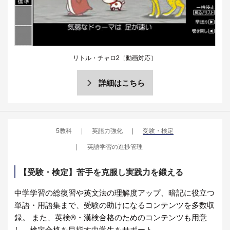
リトル・チャロ2［動画対応］
詳細はこちら
5教科
英語力強化
受験・検定
英語学習の進捗管理
【受験・検定】苦手を克服し実践力を鍛える
中学学習の総復習や英文法の理解度アップ、暗記に役立つ
単語・用語集まで、受験の助けになるコンテンツを多数収
録。 また、英検®・漢検合格のためのコンテンツも用意
し、検定合格を目指す中学生をサポート。