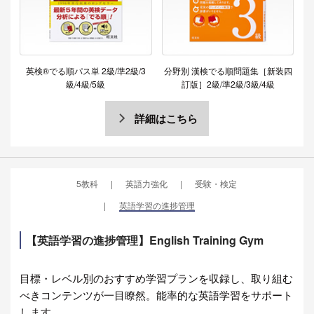
英検®でる順パス単 2級/準2級/3
分野別 漢検でる順問題集［新装四
級/4級/5級
訂版］2級/準2級/3級/4級
詳細はこちら
5教科
英語力強化
受験・検定
英語学習の進捗管理
【英語学習の進捗管理】English Training Gym
目標・レベル別のおすすめ学習プランを収録し、取り組む
べきコンテンツが一目瞭然。能率的な英語学習をサポート
します。