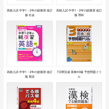
高校入試 中学1・2年の総復習 改訂
高校入試 中学1・2年の総復習 改訂
版 社会
版 理科
高校入試 中学1・2年の総復習 改訂
7日間完成 英検®3級 予想問題ドリ
版 英語
ル