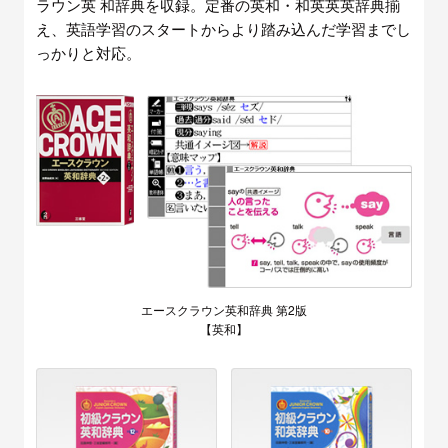
ラウン英 和辞典を収録。定番の英和・和英英英辞典揃
え、英語学習のスタートからより踏み込んだ学習までし
っかりと対応。
エースクラウン英和辞典 第2版
【英和】