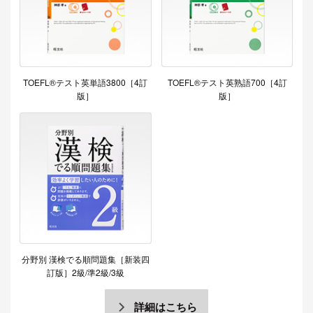
TOEFL®テスト英単語3800［4訂
TOEFL®テスト英熟語700［4訂
版］
版］
分野別 漢検でる順問題集［新装四
訂版］2級/準2級/3級
詳細はこちら