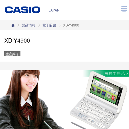
JAPAN
カシオホーム
製品情報
電子辞書
XD-Y4900
XD-Y4900
生産終了