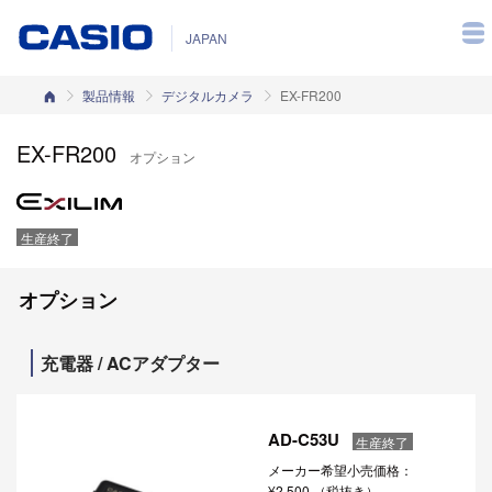
JAPAN
カシオホーム
製品情報
デジタルカメラ
EX-FR200
EX-FR200
オプション
生産終了
オプション
充電器 / ACアダプター
AD-C53U
生産終了
メーカー希望小売価格：
¥2,500
（税抜き）