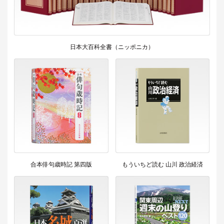
日本大百科全書（ニッポニカ）
合本俳句歳時記 第四版
もういちど読む 山川 政治経済