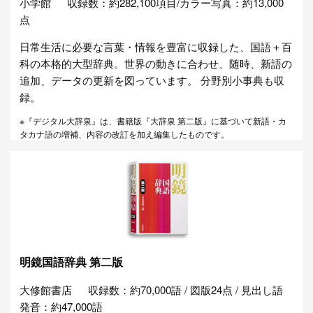
小学館
収録数：約282,100項目/カラー写真：約13,000
点
日常生活に必要な言葉・情報を豊富に収録した、国語＋百
科の本格的大型辞典。世界の動きに合わせ、随時、新語の
追加、データの更新を図っています。 分野別小事典も収
録。
※『デジタル大辞泉』は、書籍版『大辞泉 第二版』に基づいて新語・カ
タカナ語の増補、内容の改訂を加え編集したものです。
明鏡国語辞典 第二版
大修館書店
収録数：約70,000語 / 図版24点 / 見出し語
発音：約47,000語