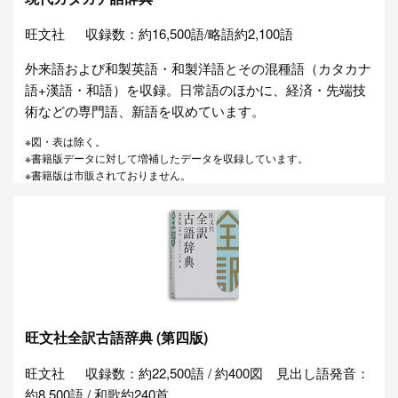
旺文社
収録数：約16,500語/略語約2,100語
外来語および和製英語・和製洋語とその混種語（カタカナ
語+漢語・和語）を収録。日常語のほかに、経済・先端技
術などの専門語、新語を収めています。
※図・表は除く。
※書籍版データに対して増補したデータを収録しています。
※書籍版は市販されておりません。
旺文社全訳古語辞典 (第四版)
旺文社
収録数：約22,500語 / 約400図 見出し語発音：
約8,500語 / 和歌約240首