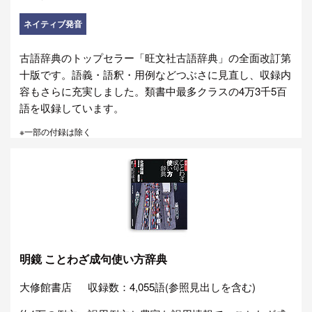
ネイティブ発音
古語辞典のトップセラー「旺文社古語辞典」の全面改訂第
十版です。語義・語釈・用例などつぶさに見直し、収録内
容もさらに充実しました。類書中最多クラスの4万3千5百
語を収録しています。
※一部の付録は除く
明鏡 ことわざ成句使い方辞典
大修館書店
収録数：4,055語(参照見出しを含む)