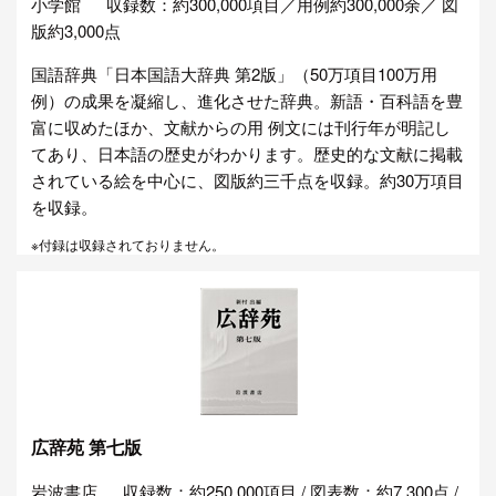
小学館
収録数：約300,000項目／用例約300,000余／ 図
版約3,000点
国語辞典「日本国語大辞典 第2版」（50万項目100万用
例）の成果を凝縮し、進化させた辞典。新語・百科語を豊
富に収めたほか、文献からの用 例文には刊行年が明記し
てあり、日本語の歴史がわかります。歴史的な文献に掲載
されている絵を中心に、図版約三千点を収録。約30万項目
を収録。
※付録は収録されておりません。
広辞苑 第七版
岩波書店
収録数：約250,000項目 / 図表数：約7,300点 /