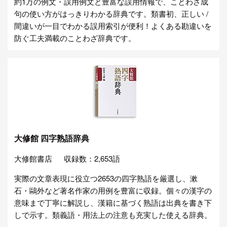
約1万の例文・誤用例文と豊富な誤用情報で、ことわざ成
句の使い方がはっきりわかる辞典です。類書初、正しい /
間違いが一目でわかる誤用索引が便利！よくある勘違いを
防ぐ工夫満載のことわざ辞典です。
大修館 四字熟語辞典
大修館書店
収録数：2,653語
実際の文章表現に役立つ2653の四字熟語を厳選し、漱
石・鷗外など著名作家の用例を豊富に収録。個々の漢字の
意味まで丁寧に解説し、漢籍に基づく熟語は出典を書き下
しで示す。類義語・用法上の注意も充実した使える辞典。