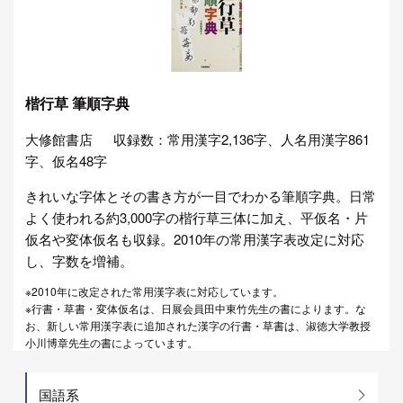
楷行草 筆順字典
大修館書店
収録数：常用漢字2,136字、人名用漢字861
字、仮名48字
きれいな字体とその書き方が一目でわかる筆順字典。日常
よく使われる約3,000字の楷行草三体に加え、平仮名・片
仮名や変体仮名も収録。2010年の常用漢字表改定に対応
し、字数を増補。
※2010年に改定された常用漢字表に対応しています。
※行書・草書・変体仮名は、日展会員田中東竹先生の書によります。な
お、新しい常用漢字表に追加された漢字の行書・草書は、淑徳大学教授
小川博章先生の書によっています。
国語系