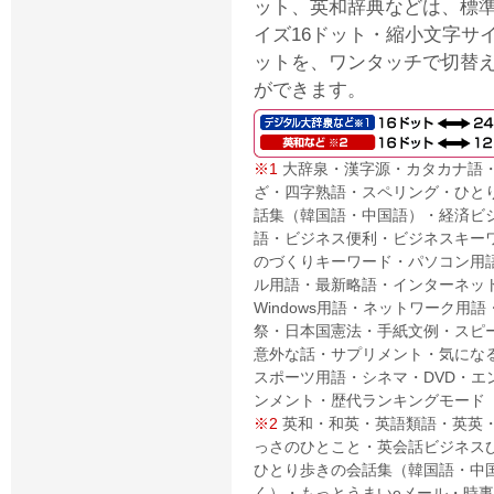
ット、英和辞典などは、標
イズ16ドット・縮小文字サイ
ットを、ワンタッチで切替
ができます。
※1
大辞泉・漢字源・カタカナ語
ざ・四字熟語・スペリング・ひと
話集（韓国語・中国語）・経済ビ
語・ビジネス便利・ビジネスキー
のづくりキーワード・パソコン用
ル用語・最新略語・インターネッ
Windows用語・ネットワーク用
祭・日本国憲法・手紙文例・スピ
意外な話・サプリメント・気にな
スポーツ用語・シネマ・DVD・エ
ンメント・歴代ランキングモード
※2
英和・和英・英語類語・英英
っさのひとこと・英会話ビジネス
ひとり歩きの会話集（韓国語・中
く）・もっとうまいeメール・時