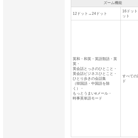
ズーム機能
16ドット
12ドット→24ドット
ット
英和・和英・英語類語・英
英・
英会話とっさのひとこと・
英会話ビジネスひとこと・
すべての
ひとり歩きの会話集
ド
（韓国語・中国語を除
く）・
もっとうまいeメール・
時事英単語モード