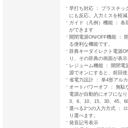
早打ち対応 ： プラスチ
にも反応。入力ミスを軽減
ガイド（凡例）機能 ： 
ができます
開閉電源ON/OFF機能 
る便利な機能です。
辞典キーダイレクト電源O
り、その辞典の画面が表示
レジューム機能 ： 開閉電源
源でオンにすると、前回使
省電力設計 ： 単4形ア
オートパワーオフ ： 無
電源が自動的にオフになり
3、6、10、15、30、45
選べる2つの入力方式 ： 
り選べます。
発音記号表示