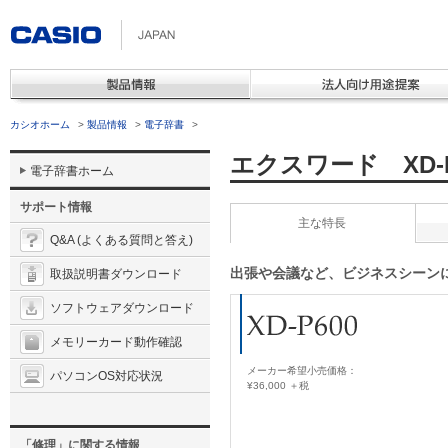
カシオホーム
>
製品情報
>
電子辞書
>
エクスワード XD-P
電子辞書ホーム
サポート情報
主な特長
Q&A (よくある質問と答え)
出張や会議など、ビジネスシーン
取扱説明書ダウンロード
ソフトウェアダウンロード
メモリーカード動作確認
メーカー希望小売価格：
パソコンOS対応状況
¥36,000 ＋税
「修理」に関する情報