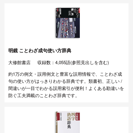
明鏡 ことわざ成句使い方辞典
大修館書店
収録数：4,055語(参照見出しを含む)
約1万の例文・誤用例文と豊富な誤用情報で、ことわざ成
句の使い方がはっきりわかる辞典です。類書初、正しい /
間違いが一目でわかる誤用索引が便利！よくある勘違いを
防ぐ工夫満載のことわざ辞典です。