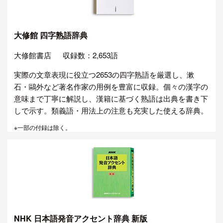
大修館 四字熟語辞典
大修館書店
収録数：2,653語
実際の文章表現に役立つ2653の四字熟語を厳選し、漱
石・鷗外など著名作家の用例を豊富に収録。個々の漢字の
意味まで丁寧に解説し、漢籍に基づく熟語は出典を書き下
しで示す。類義語・用法上の注意も充実した使える辞典。
※一部の付録は除く。
NHK 日本語発音アクセント辞典 新版