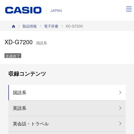
JAPAN
カシオホーム
製品情報
電子辞書
XD-G7200
XD-G7200
国語系
生産終了
収録コンテンツ
国語系
英語系
英会話・トラベル